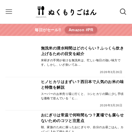
毎日がセール‼︎
Amazon #PR
無洗米の浸水時間はどのくらい？ふっくら炊き
上げるための目安を紹介
米研ぎの手間が省ける無洗米は、忙しい毎日の強い味方で
す。しかし、いざ炊いてみ...
2026年3月26日
ヒノヒカリはまずい？西日本で人気のお米の味
と特徴を解説
スーパーのお米売り場に行くと、コシヒカリの隣に少し手頃
な価格で並んでいる「ヒ...
2026年3月26日
おにぎりは常温で何時間もつ？夏場でも腐らせ
ないためのコツと注意点
朝、家族のために握ったおにぎりや、自分のお昼ごはん。カ
バンに入れて持ち歩くと...