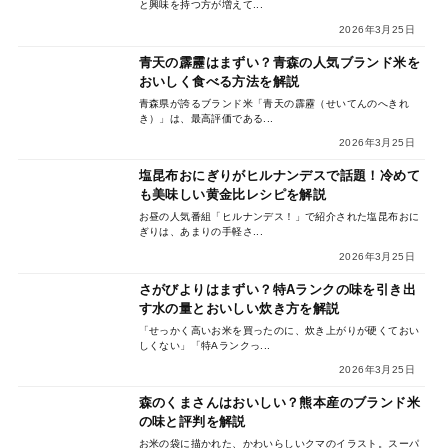
と興味を持つ方が増えて...
2026年3月25日
青天の霹靂はまずい？青森の人気ブランド米を
おいしく食べる方法を解説
青森県が誇るブランド米「青天の霹靂（せいてんのへきれ
き）」は、最高評価である...
2026年3月25日
塩昆布おにぎりがヒルナンデスで話題！冷めて
も美味しい黄金比レシピを解説
お昼の人気番組「ヒルナンデス！」で紹介された塩昆布おに
ぎりは、あまりの手軽さ...
2026年3月25日
さがびよりはまずい？特Aランクの味を引き出
す水の量とおいしい炊き方を解説
「せっかく高いお米を買ったのに、炊き上がりが硬くておい
しくない」「特Aランクっ...
2026年3月25日
森のくまさんはおいしい？熊本産のブランド米
の味と評判を解説
お米の袋に描かれた、かわいらしいクマのイラスト。スーパ