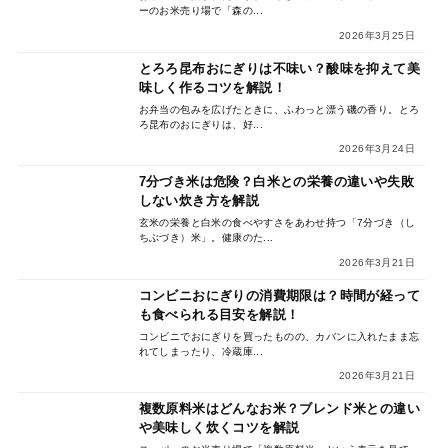
ーのお米売り場で「森の...
2026年3月25日
とろろ昆布おにぎりは不味い？酸味を抑えて美
味しく作るコツを解説！
お弁当の包みを広げたときに、ふわっと漂う磯の香り。とろ
ろ昆布のおにぎりは、好...
2026年3月24日
7分づき米は危険？白米との栄養の違いや失敗
しない炊き方を解説
玄米の栄養と白米の食べやすさをあわせ持つ「7分づき（し
ちぶづき）米」。健康のた...
2026年3月21日
コンビニおにぎりの消費期限は？時間が経って
も食べられる目安を解説！
コンビニでおにぎりを買ったものの、カバンに入れたまま忘
れてしまったり、冷蔵庫...
2026年3月21日
複数原料米はどんなお米？ブレンド米との違い
や美味しく炊くコツを解説