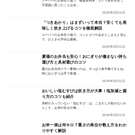
スーパーのお米売り場で「複数原料米」という表示を見て、
不思議に思ったことはあ...
2026年3月21日
「つきあかり」はまずいって本当？安くても美
味しく炊き上げるコツを徹底解説
スーパーのお米売り場で、コシヒカリやあきたこまちと並ん
で、ひときわ手頃な価格...
2026年3月21日
夏場のお弁当も安心！おにぎりが傷まない持ち
運び方と具材選びのコツ
夏のお弁当作りで一番怖いのは、やっぱり食中毒ですよね。
特におにぎりは手で直接...
2026年3月21日
おいしい塩むすびは炊き方が大事！塩加減と握
り方のコツも紹介
具材が入っていない「塩むすび」は、ごまかしが効かないか
らこそ、お米の甘みや握...
2026年3月21日
お米一俵は何キロ？重さの単位や数え方をわか
りやすく解説