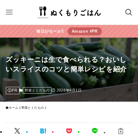
毎日がセール‼︎
Amazon #PR
ズッキーニは生で食べられる？おいし
いスライスのコツと簡単レシピを紹介
PR
2026年4月1日
野菜とくだもの
ホーム
野菜とくだもの