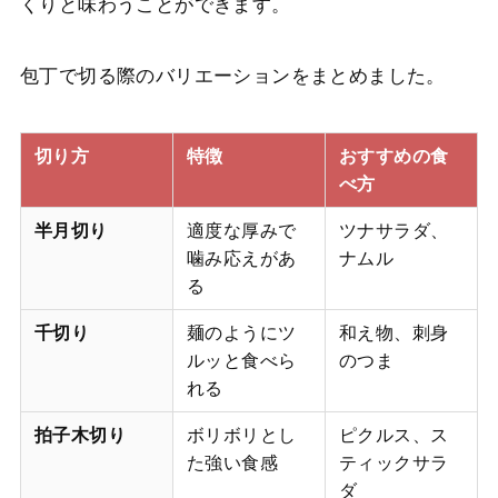
くりと味わうことができます。
包丁で切る際のバリエーションをまとめました。
切り方
特徴
おすすめの食
べ方
半月切り
適度な厚みで
ツナサラダ、
噛み応えがあ
ナムル
る
千切り
麺のようにツ
和え物、刺身
ルッと食べら
のつま
れる
拍子木切り
ボリボリとし
ピクルス、ス
た強い食感
ティックサラ
ダ