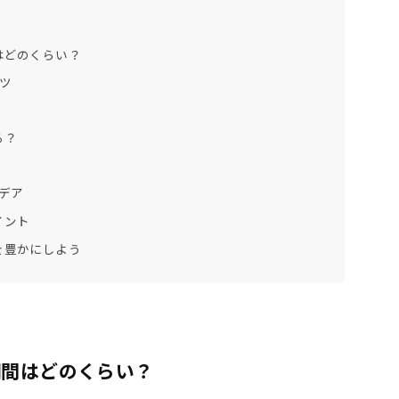
はどのくらい？
ツ
る？
デア
イント
を豊かにしよう
期間はどのくらい？