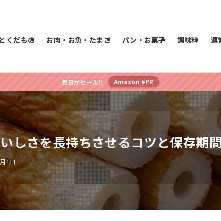
とくだもの
お肉・お魚・たまご
パン・お菓子
調味料
運
毎日がセール‼︎
Amazon #PR
おいしさを長持ちさせるコツと保存期
4月1日