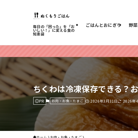
ごはんとおにぎり
野菜
毎日の「困った」を「お
いしい！」に変える食の
知恵袋
ちくわは冷凍保存できる？
PR
お肉・お魚・たまご
2026年3月31日
2026年
ホーム
お肉・お魚・たまご